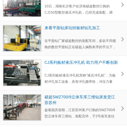
10日，湖南长沙客户在济南硕超数控订购的
CJ150型数控液压冲孔机，已经完成装配，调
试，试运行等工序，并于…
来看平面钻床玩转板材钻孔加工
在平面钻厂家硕超数控的装配车间，多款不同规
格的数控平面钻正在硕超人娴熟有序的手法下，
进行不同工序的…
CJ系列板材液压冲孔机 助力用户不断创新
CJ系列板材液压冲孔机简称“液压冲孔机”，为板
材冲孔加工设备，具有冲孔频率快，冲压力量
大，加工效率高的…
硕超SWZ700/9立体车库三维钻床发货江
苏苏州
趁着国庆假期，江苏苏州客户订购的SWZ700/9
型立体车库三维钻，装配完毕，于3号装车发往
用户处。 S…