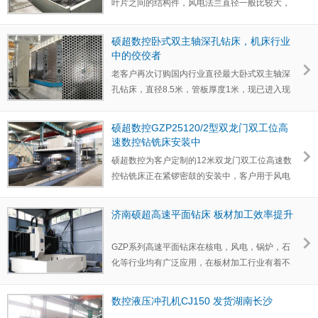
叶片之间的结构件，风电法兰直径一般比较大，
加工精度和光洁…
硕超数控卧式双主轴深孔钻床，机床行业
中的佼佼者
老客户再次订购国内行业直径最大卧式双主轴深
孔钻床，直径8.5米，管板厚度1米，现已进入现
场安装调试阶段…
硕超数控GZP25120/2型双龙门双工位高
速数控钻铣床安装中
硕超数控为客户定制的12米双龙门双工位高速数
控钻铣床正在紧锣密鼓的安装中，客户用于风电
法兰钻孔加工，…
济南硕超高速平面钻床 板材加工效率提升
GZP系列高速平面钻床在核电，风电，锅炉，石
化等行业均有广泛应用，在板材加工行业有着不
可替代的重要作用…
数控液压冲孔机CJ150 发货湖南长沙