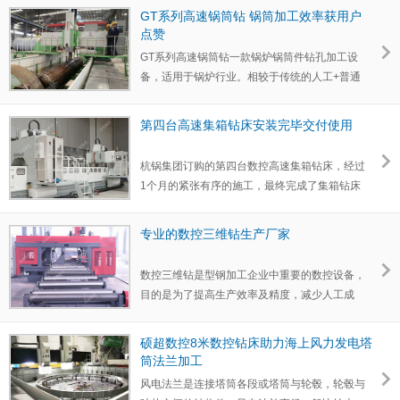
GT系列高速锅筒钻 锅筒加工效率获用户
点赞
GT系列高速锅筒钻一款锅炉锅筒件钻孔加工设
备，适用于锅炉行业。相较于传统的人工+普通
钻床的加工模式，锅…
第四台高速集箱钻床安装完毕交付使用
杭锅集团订购的第四台数控高速集箱钻床，经过
1个月的紧张有序的施工，最终完成了集箱钻床
的安装调试验收工…
专业的数控三维钻生产厂家
数控三维钻是型钢加工企业中重要的数控设备，
目的是为了提高生产效率及精度，减少人工成
本，数控三维钻广…
硕超数控8米数控钻床助力海上风力发电塔
筒法兰加工
风电法兰是连接塔筒各段或塔筒与轮毂，轮毂与