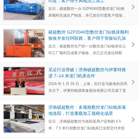
印度，客户用于风电法兰加工
近日，硕超数控一台 GZP6060型数控龙门钻铣
床顺利完成生产制造，并已发往印度客户现场，
应用于大型风电法…
硕超数控 GZP2040型数控龙门钻铣床顺利
验收并发往阿联酋，客户用于管板钻孔加
工
近日，硕超数控生产的一台数控龙门钻铣床在公
司工厂顺利完成客户验收，并已正式发往阿联
酋。 该设备专为换…
见证行业突破｜济南硕超数控与伊莱特推
进 7–14 米龙门机床合作
2026 年 1 月 26 日，上海，在行业与媒体的共同
关注下，伊莱特能源装备股份有限公司完成了直
径 21.0294 米…
济南硕超数控：多规格数控龙门钻铣床落
地洛阳，打造重载加工规模化场景
近日，济南硕超数控为洛阳某用户定制的 6.5
米、7.5 米行程数控龙门钻铣床已全部交付并投
入生产。用户一次…