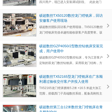
四川用户，现已进入安装调试阶段。 此款龙门
铣床拥有5…
硕超数控TX50120数控龙门镗铣床，回访
安徽客户使用现场
硕超数控团队回访客户使用现场，TX50120数控
龙门镗铣床凭借卓越性能收获客户高度赞誉。该
设备X 轴12 米 、…
硕超数控GZP4050/2型数控钻铣床安装完
成，用户使用中
硕超数控GZP4050/2型数控钻床，专为江苏客户
定制的双龙门数控钻铣床。采用双龙门结构，方
滑枕八面硬轨设计…
硕超数控TX52165型龙门镗铣床在广东顺
利通过验收交付客户并投入使用
TX52165龙门镗床拥有5.2米 ×16.5 米超大加工
范围，搭载西门子高端数控系统，配备高刚性主
轴和精密传动机构…
硕超数控第三台12米数控龙门镗铣床在青