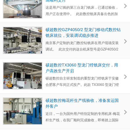
岛顺利交付
这是用户订购的第三台龙门铣床，已通过验收，
用户正在使用中。 此款数控铣床具备出色的加
工能力，…
硕超数控GZP4050/2 型龙门移动式数控钻
铣床就位，安装调试稳步推进
南京客户定制的龙门数控钻铣床在用户现场安装
调试。 此次交付的这台机床型号是GZP4050/2
型龙门移…
硕超数控TX3060 型龙门镗铣床交付，用
户高效生产开启
硕超数控自主研发制造的重型龙门镗铣床于安徽
合肥客户车间正式投产。此款 TX3060 型龙门镗
铣床拥有 3 米 ×…
硕超数控梅花杆生产线验收，准备发运国
外客户
近日，‌一台为国外用户特别定制的专用机床-梅花
杆生产线，在我厂顺利完成验收，‌即将踏上国际
旅程，‌发往…