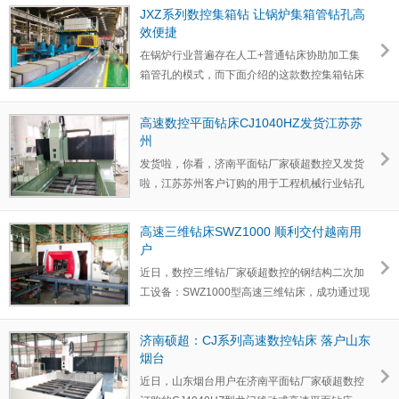
JXZ系列数控集箱钻 让锅炉集箱管钻孔高
效便捷
在锅炉行业普遍存在人工+普通钻床协助加工集
箱管孔的模式，而下面介绍的这款数控集箱钻床
就可以采用数控化…
高速数控平面钻床CJ1040HZ发货江苏苏
州
发货啦，你看，济南平面钻厂家硕超数控又发货
啦，江苏苏州客户订购的用于工程机械行业钻孔
加工CJ1040HZ型…
高速三维钻床SWZ1000 顺利交付越南用
户
近日，数控三维钻厂家硕超数控的钢结构二次加
工设备：SWZ1000型高速三维钻床，成功通过现
场验收，正式交付…
济南硕超：CJ系列高速数控钻床 落户山东
烟台
近日，山东烟台用户在济南平面钻厂家硕超数控