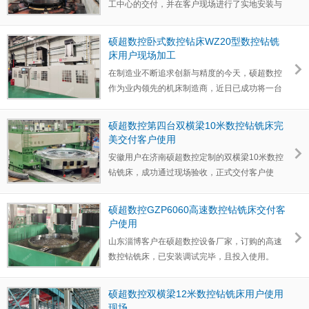
工中心的交付，‌并在客户现场进行了实地安装与
调试。‌经过严格…
硕超数控卧式数控钻床WZ20型数控钻铣
床用户现场加工
在制造业不断追求创新与精度的今天，硕超数控
作为业内领先的机床制造商，‌近日已成功将一台
高性能精密机床…
硕超数控第四台双横梁10米数控钻铣床完
美交付客户使用
安徽用户在济南硕超数控定制的双横梁10米数控
钻铣床，成功通过现场验收，正式交付客户使
用。 &nbs…
硕超数控GZP6060高速数控钻铣床交付客
户使用
山东淄博客户在硕超数控设备厂家，订购的高速
数控钻铣床，已安装调试完毕，且投入使用。
G…
硕超数控双横梁12米数控钻铣床用户使用
现场