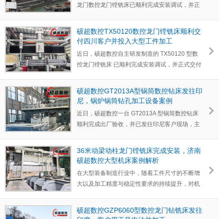
龙门数控龙门镗铣床已顺利完成安装调试，并正
式交付德阳客户…
硕超数控TX50120数控龙门镗铣床顺利交
付四川客户并投入大型工件加工
近日，硕超数控自主研发制造的 TX50120 型数
控龙门镗铣床 已顺利完成安装调试，并正式交付
四川客户投入生…
硕超数控GT2013A型锅筒数控钻床发往印
尼，锅炉锅筒钻孔加工设备案例
近日，硕超数控一台 GT2013A 型锅筒数控钻床
顺利完成出厂验收，并已发往印尼客户现场，主
要用于锅炉行业锅…
36米动梁动柱龙门镗铣床完成安装，济南
硕超数控大型机床案例解析
在大型装备制造行业中，随着工件尺寸的不断增
大以及加工精度与稳定性要求的持续提升，对机
床设备提出了更…
硕超数控GZP6060型数控龙门钻铣床发往