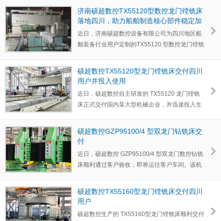
济南硕超数控TX55120型数控龙门镗铣床
落地四川，助力船舶制造核心部件稳定加
工
近日，济南硕超数控设备有限公司为四川地区船
舶装备行业用户定制的TX55120 型数控龙门镗铣
床已完成安装调…
硕超数控TX55120型龙门镗铣床交付四川
用户并投入使用
近日，硕超数控自主研发的 TX55120 龙门镗铣
床正式交付国内某大型机械企业，并迅速投入生
产。该设备凭借5.…
硕超数控GZP95100/4 型双龙门钻铣床交
付
近日，硕超数控 GZP95100/4 型双龙门数控钻铣
床顺利通过客户验收，即将运往客户车间。该机
床专为客户定制…
硕超数控TX55160型龙门镗铣床交付四川
用户
硕超数控生产的 TX55160型龙门镗铣床顺利交付