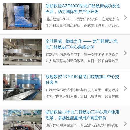
硕超数控GZP6060型龙门钻铣床成功发往
巴西，‌助力国际客户产业升级‌
硕超数控GZP6060/2型龙门钻铣床，在完成所有
生产和质量检测流程后，‌正式发往巴西。‌这台机
床是根据国际客…
全球巨献，‌巅峰之作 —— 龙门跨度17米
龙门钻铣加工中心荣耀交付
在制造业的浩瀚星空中，‌每一次技术的飞跃都是
对人类智慧与创新的致敬。‌今日，‌我们自豪地宣
布，‌经过无…
硕超数控TX70160型龙门镗铣加工中心交
付客户
在制造业不断追求创新与精度的今天，硕超数控
作为业内机床制造商，‌近日已成功将一台高性能
精密机床交付给…
硕超数控12米龙门镗铣加工中心用户使用
现场，‌卓越性能赢得用户高度评价
硕超数控顺利完成了一台12米×22米龙门镗铣加