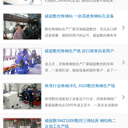
订购的CJ4040HZ型龙门移动式高速平面钻床，
已经正式落户山东…
硕超数控角钢钻 一款高效角钢钻孔设备
数控角钢钻生产厂家济南硕超数控，无论从口碑
还是销量，都得到用户的认可。硕超数控拥有专
业的技术团队，…
硕超数控角钢生产线 好口碑来自老用户
这几天，济南角钢线生产厂家硕超数控的车间
里，一直很忙碌，验收设备的国外客户，走了一
拨，另一波又接上…
铁塔行业角钢冲孔 JX20数控角钢生产线
铁塔数控成套加工设备这个行业，济南角钢线厂
家硕超数控从2005年成立至今，一直在走创新的
道路，从数控角…
硕超数SWZ1000数控三维钻床 钢结构二
次加工生产线