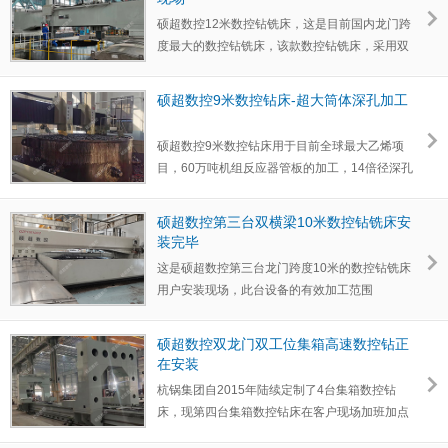
硕超数控12米数控钻铣床，这是目前国内龙门跨
度最大的数控钻铣床，该款数控钻铣床，采用双
龙门结构，龙门…
硕超数控9米数控钻床-超大筒体深孔加工
硕超数控9米数控钻床用于目前全球最大乙烯项
目，60万吨机组反应器管板的加工，14倍径深孔
加工。
硕超数控第三台双横梁10米数控钻铣床安
装完毕
这是硕超数控第三台龙门跨度10米的数控钻铣床
用户安装现场，此台设备的有效加工范围
10000mm*10000mm配置两…
硕超数控双龙门双工位集箱高速数控钻正
在安装
杭锅集团自2015年陆续定制了4台集箱数控钻
床，现第四台集箱数控钻床在客户现场加班加点
的赶进度安装。 &nb…