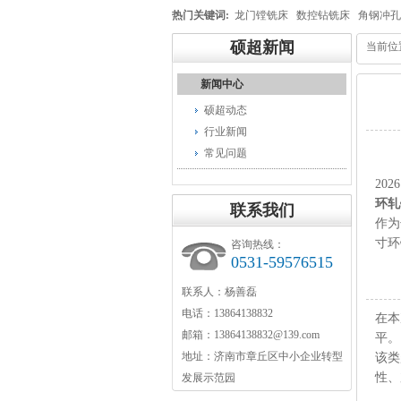
热门关键词:
龙门镗铣床
数控钻铣床
角钢冲孔
硕超新闻
当前位
新闻中心
硕超动态
行业新闻
常见问题
20
环轧
联系我们
作为
寸环
咨询热线：
0531-59576515
联系人：杨善磊
电话：13864138832
在本
邮箱：13864138832@139.com
平。
地址：济南市章丘区中小企业转型
该类
性、
发展示范园