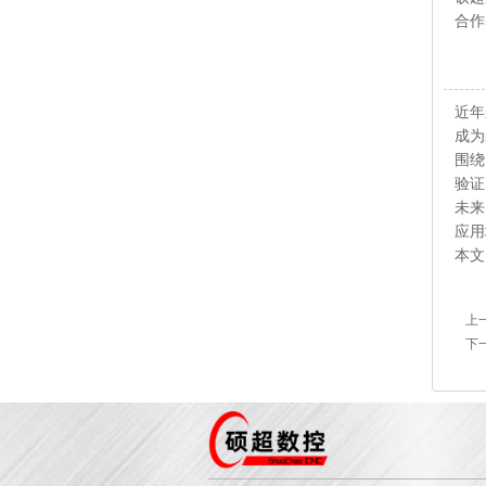
合作
近年
成为
围绕
验证
未来
应用
本文
上
下