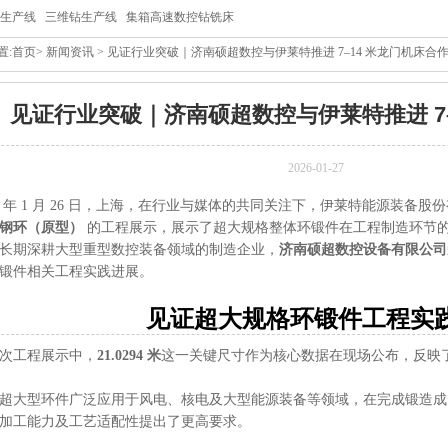
生产线
三维钻生产线
集箱高速数控钻铣床
置:
首页
>
新闻资讯
> 见证行业突破｜济南硕超数控与伊莱特推进 7–14 米龙门机床合
见证行业突破｜济南硕超数控与伊莱特推进 7–
2026-01-27
26 年 1 月 26 日，上海，在行业与媒体的共同关注下，伊莱特能源装备
钢环（原型）
的工程展示，展示了超大规格整体环锻件在工程制造环节
长期深耕大型重型数控装备领域的制造企业，
济南硕超数控设备有限公司
锻件相关工程实践进展。
见证超大规格环锻件工程实
次工程展示中，
21.0294 米
这一关键尺寸作为核心数据在现场公布，反映
超大型环件广泛应用于风电、核电及大型能源装备等领域，在完成锻造成
加工能力及工艺适配性提出了更高要求。