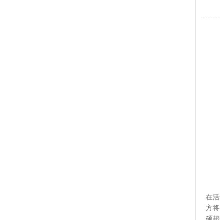
在活
方
硕超