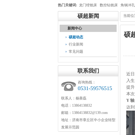
热门关键词:
龙门镗铣床
数控钻铣床
角钢冲孔
硕超新闻
当前位
新闻中心
硕
硕超动态
行业新闻
常见问题
联系我们
近日
入生
咨询热线：
提升
0531-59576515
本次
联系人：杨善磊
Y 轴
电话：13864138832
达到
邮箱：13864138832@139.com
地址：济南市章丘区中小企业转型
发展示范园