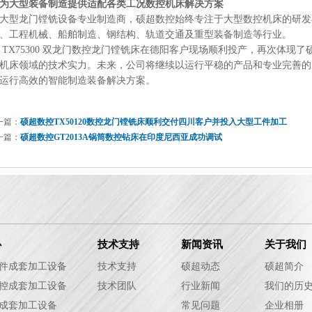
为大型装备制造提供适配各类工况数控机床解决方案
大型龙门镗铣设备专业制造商，硕超数控始终专注于大型数控机床的研发
、工程机械、船舶制造、钢结构、轨道交通及重型装备制造等行业。
 TX75300 双龙门数控龙门镗铣床在德阳客户现场顺利投产，再次体现
机床领域的技术实力。未来，公司将继续以运行平稳的产品和专业完善的
运行高效的智能制造装备解决方案。
一篇：
硕超数控TX50120数控龙门镗铣床顺利交付四川客户并投入大型工件加工
一篇：
硕超数控GT2013A锅筒数控钻床在印度尼西亚成功调试
心
技术支持
新闻资讯
关于我们
件成套加工设备
技术支持
硕超动态
硕超简介
控成套加工设备
技术团队
行业新闻
我们的历
成套加工设备
常见问题
企业相册