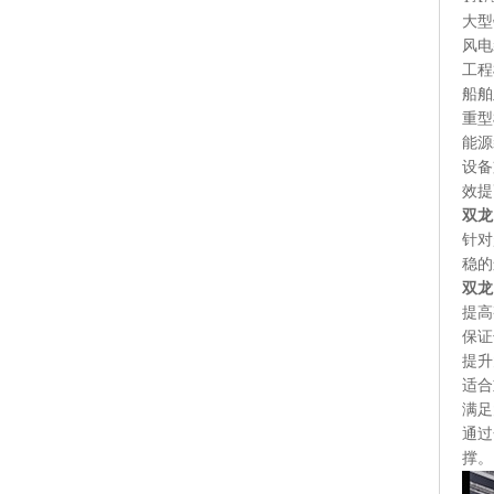
大型
风电
工程
船舶
重型
能源
设备
效提
双龙
针对
稳的
双龙
提高
保证
提升
适合
满足
通过
撑。