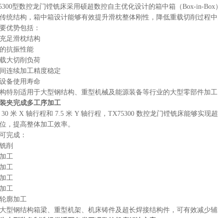
75300型数控龙门镗铣床采用硕超数控自主优化设计的箱中箱（Box-in-Bo
传统结构，箱中箱设计能够有效提升滑枕整体刚性，降低重载切削过程中
要优势包括：
充足滑枕结构
的抗振性能
载大切削负荷
间连续加工精度稳定
设备使用寿命
构特别适用于大型钢结构、重型机械及能源装备等行业的大型零部件加工
装夹完成多工序加工
 30 米 X 轴行程和 7.5 米 Y 轴行程，TX75300 数控龙门镗铣床
位，提高整体加工效率。
可完成：
铣削
加工
加工
加工
加工
轮廓加工
大型钢结构箱梁、重型机架、机床铸件及超长焊接结构件，可有效减少辅