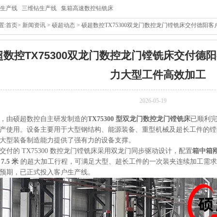
生产线
三维钻生产线
集箱高速数控钻铣床
置:
首页
>
新闻资讯
>
硕超动态
> 硕超数控TX75300双龙门数控龙门镗铣床交付德
超数控TX75300双龙门数控龙门镗铣床交付德
力大型工件高效加工
2026-05-19
，由硕超数控自主研发制造的
TX75300 型双龙门数控龙门镗铣床
已顺利
产使用。设备主要用于大型钢结构、能源装备、重型机械及超长工件的镗
大型装备制造能力提供了强有力的设备支撑。
交付的 TX75300 数控龙门镗铣床采用双龙门同步驱动设计，配置
箱中箱
 7.5 米
的超大加工行程，可满足大型、超长工件的一次装夹连续加工需求
预期，已正式投入客户生产线。