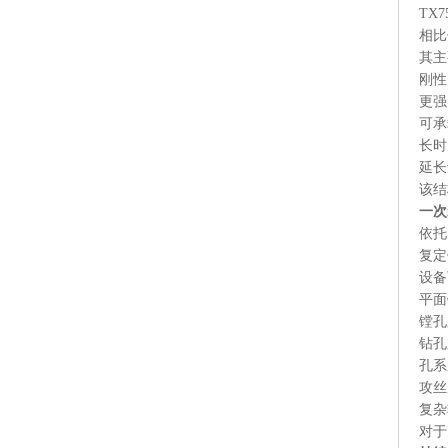
TX
相比
其主
刚性
更强
可承
长时
延长
该结
一次
依托
复定
设备
平面
镗孔
钻孔
孔系
攻丝
复杂
对于