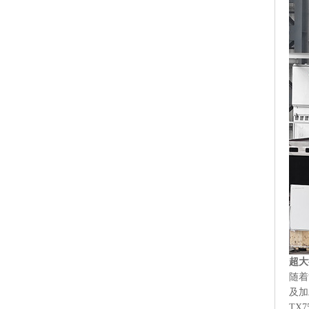
超大
随着
及加
TX