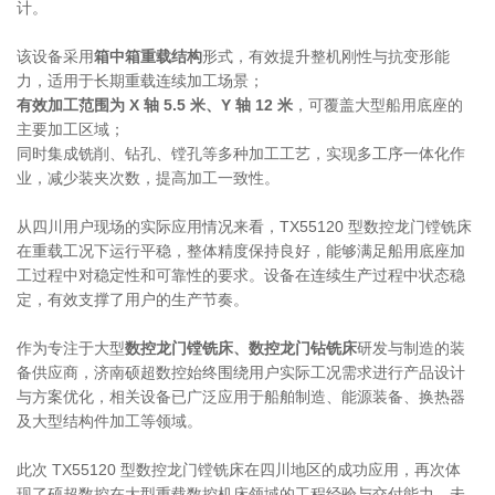
计。
该设备采用
箱中箱重载结构
形式，有效提升整机刚性与抗变形能
力，适用于长期重载连续加工场景；
有效加工范围为 X 轴 5.5 米、Y 轴 12 米
，可覆盖大型船用底座的
主要加工区域；
同时集成铣削、钻孔、镗孔等多种加工工艺，实现多工序一体化作
业，减少装夹次数，提高加工一致性。
从四川用户现场的实际应用情况来看，TX55120 型数控龙门镗铣床
在重载工况下运行平稳，整体精度保持良好，能够满足船用底座加
工过程中对稳定性和可靠性的要求。设备在连续生产过程中状态稳
定，有效支撑了用户的生产节奏。
作为专注于大型
数控龙门镗铣床、数控龙门钻铣床
研发与制造的装
备供应商，济南硕超数控始终围绕用户实际工况需求进行产品设计
与方案优化，相关设备已广泛应用于船舶制造、能源装备、换热器
及大型结构件加工等领域。
此次 TX55120 型数控龙门镗铣床在四川地区的成功应用，再次体
现了硕超数控在大型重载数控机床领域的工程经验与交付能力。未