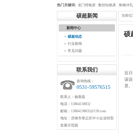
热门关键词:
龙门镗铣床
数控钻铣床
角钢冲孔
硕超新闻
当前位
新闻中心
硕
硕超动态
行业新闻
常见问题
联系我们
近日
该设
咨询热线：
景。
0531-59576515
联系人：杨善磊
电话：13864138832
邮箱：13864138832@139.com
地址：济南市章丘区中小企业转型
发展示范园