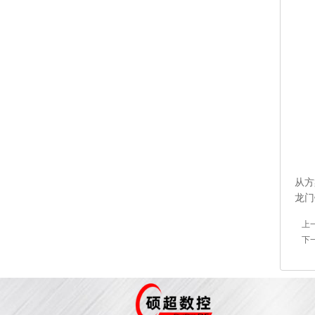
从方
龙门
上
下