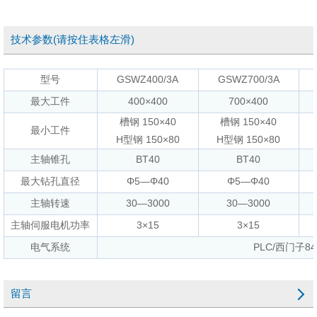
技术参数(请按住表格左滑)
型号
GSWZ400/3A
GSWZ700/3A
最大工件
400×400
700×400
槽钢 150×40
槽钢 150×40
最小工件
H型钢 150×80
H型钢 150×80
主轴锥孔
BT40
BT40
最大钻孔直径
Φ5—Φ40
Φ5—Φ40
主轴转速
30—3000
30—3000
主轴伺服电机功率
3×15
3×15
电气系统
PLC/西门子84
留言