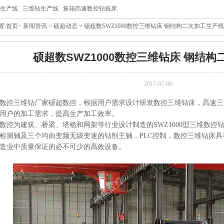
生产线
三维钻生产线
集箱高速数控钻铣床
置:
首页
>
新闻资讯
>
硕超动态
> 硕超数SWZ1000数控三维钻床 钢结构二次加工生产线
硕超数SWZ1000数控三维钻床 钢结
2017-07-09
数控三维钻厂家硕超数控，根据用户需求设计研发数控三维钻床，高速三
用户的加工需求，提高生产加工效率。
数控为建筑、桥梁、塔桅和网架等行业设计制造的SWZ1000型三维数控
检测轴及三个均由变频无级变速的钻削主轴，PLC控制，数控三维钻床
造业中质量保证的必不可少的高效设备。