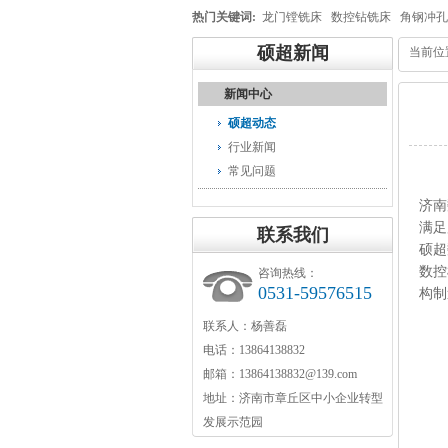
热门关键词:
龙门镗铣床
数控钻铣床
角钢冲孔
硕超新闻
当前位
新闻中心
硕超动态
行业新闻
常见问题
济南
满足
联系我们
硕超
数控
咨询热线：
0531-59576515
构制
联系人：杨善磊
电话：13864138832
邮箱：13864138832@139.com
地址：济南市章丘区中小企业转型
发展示范园