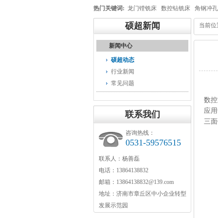
热门关键词:
龙门镗铣床
数控钻铣床
角钢冲孔
硕超新闻
当前位
新闻中心
硕超动态
行业新闻
常见问题
数控
应用
联系我们
三面
咨询热线：
0531-59576515
联系人：杨善磊
电话：13864138832
邮箱：13864138832@139.com
地址：济南市章丘区中小企业转型
发展示范园