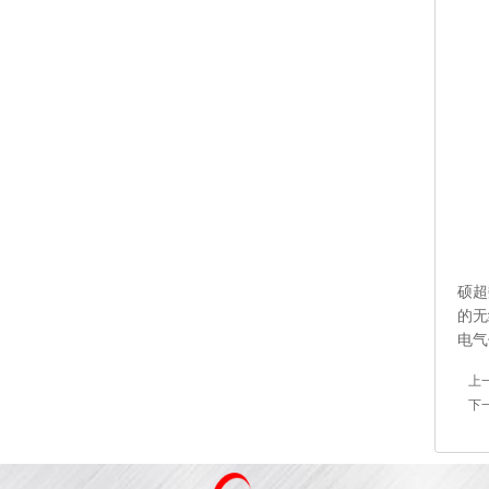
硕超
的无
电气
上
下