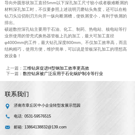
导向外圆形状加工直径5mm以下深孔加工尺寸较小或者极难断屑的
材料深孔加工时，不仅要参照上述说明刃磨钻头角度，还可以在枪
钻刀头沿切削刃方向开一纵向断屑槽，使铁屑变小，有利于铁屑的
排出。
硕超数控深孔钻主要用于石油、化工、制药、热电站、核电站等行
业所使用的管壳式换热器管板上孔的加工，最大可加工直径
φ4000mm的工件，最大钻孔深度800mm。不仅加工效率高，而且
结构精巧，使用方便，维护简单，可以说是管板深孔加工的理想高
效设备！
上一篇：
三维钻床促进H型钢加工效率更高效
下一篇：
数控钻床被广泛应用于石化锅炉制冷等行业
联系我们
济南市章丘区中小企业转型发展示范园
电话:
0531-59576515
邮箱:
13864138832@139.com