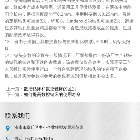
12、钻头适时重磨，可增加钻头的使用和重磨次数，延长钻头寿
命，降低生产成本和费用。通常用工具显微镜测量，在两条主切削
刃全长内，磨损深度应小于0.2mm。重磨时要磨去0.25mm。普通
的定柄钻头可重磨3次，铲形头（undercut)的钻头可重磨2次。翻磨
过多其钻孔质量及精度都会下降，会造成线路板成品的报废。过度
的翻磨效果适得其反。
13、当由于磨损且其磨损直径与原来相比较减小2％时，则钻头报
废。
14、钻头参数的设置在一般情况下，厂商都提供一份该厂生产钻头
的钻孔的转速和下速的参数表，该参数仅仅是参考，实际还要工艺
人员经过实际使用得出一个符合实际情况的钻头的转速和下速参
数，通常实际参数与参考的参数有区别但是相差不会太多。
上一篇：
数控钻床和数控铣床的区别
下一篇：
如何提高数控钻床的使用寿命
联系我们
济南市章丘区中小企业转型发展示范园
电话:
0531-59576515