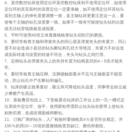
4、某些数控钻床使用定位环某些数控钻床则不使用定位环，如使用
定位环的其安装时的深度定位一定要准确，如不使用定位环其钻头
装到主轴上的伸长度要调整一致，多主轴钻床更要注意这一点，要
使每个主轴的钻孔深度要一致。如果不一致有可能使钻头钻到台面
或无法钻穿线路板造成报废。
5、平时可使用40倍立体显微镜检查钻头切削刃的磨损。
6、要经常检查主轴和弹簧夹头的同心度及弹簧夹头的夹紧力，同心
度不好会造成小直径的钻头断钻和孔径大等情况，夹紧力不好会造
成实际转速与设置的转速不符合，夹头与钻头之间打滑。
7、定柄钻头在弹簧夹头上的夹持长度为钻柄直径的4～5倍才能夹
牢。
8、要经常检查主轴压脚。压脚接触面要水平且与主轴垂直不能晃
动，防止钻孔中产生断钻和偏孔。
9、钻床的吸尘效果要好，吸尘风可降低钻头温度，同事带走粉尘减
少摩擦产生高温。
10、基板叠层包括上、下垫板要在钻床的工作台上的一孔一槽式定
位系统中定位牢、放平。使用胶粘带需防止钻头钻在胶带上使钻头
粘附切屑，造成排屑困难和断钻。
11、订购厂商的钻头，入厂检验时要抽检其4％是否符合规定。并
100％的用10～15倍的显微镜检查其缺口、擦伤和裂纹。