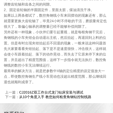
调整齿轮轴和齿条之间的间隙。
2、固定齿轮轴的半圆固定件，里面太脏，煤油清洗干净。
如果以上两条都试了，数控角钢线小车来回摆动的现象还有，那么
就需要更换大齿轮轴了，毕竟24小时不停歇的干活，磨损量肯定也
很大了，靠偏心轴承的调整量已经不能够补偿间隙了。
另外还有一种现象，小伙伴们要引起重视，就是每根角钢干完后，
角钢线的小车夹钳会自动退出主机，然后抬起，再退回到上料的位
置。但是有时出现夹钳抬起后不回退的现象，一般来说这种问题首
先大家要看看夹钳抬起、落下是不是速度很快，冲击很大，这样就
会使小车跟着抬起、落下的动作晃动，而失去了它原来停下来的位
置，并且超出了精度范围值，这样下一步指令就无法执行，数控角
钢线的数控小车无法继续运行。
最简单的解决方法，就是把参数中X轴的定位精度的设定值放大一
点，即使数控角钢生产线小车晃动也没超出精度范围，那么继续回
退也就顺利成章了。
上一篇：
CJ2016Z双工作台式龙门钻床安装与调试
下一篇：
从10个角度入手 教您如何检查角钢钻控制线路