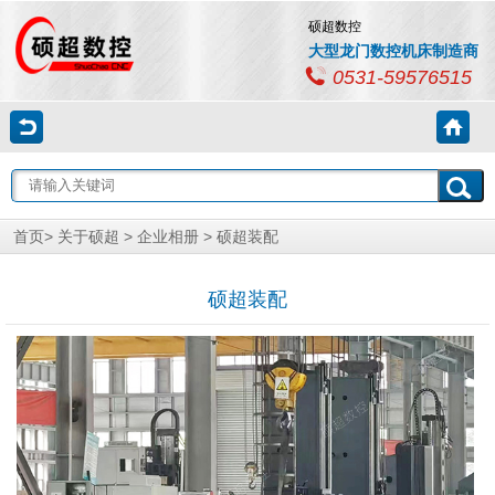
硕超数控
大型龙门数控机床制造商
0531-59576515
首页
>
关于硕超
>
企业相册
> 硕超装配
硕超装配