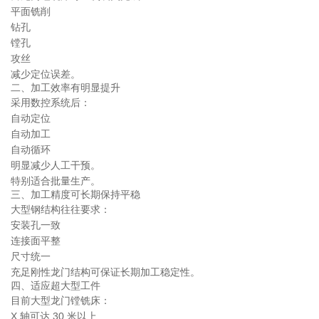
平面铣削
钻孔
镗孔
攻丝
减少定位误差。
二、加工效率有明显提升
采用数控系统后：
自动定位
自动加工
自动循环
明显减少人工干预。
特别适合批量生产。
三、加工精度可长期保持平稳
大型钢结构往往要求：
安装孔一致
连接面平整
尺寸统一
充足刚性龙门结构可保证长期加工稳定性。
四、适应超大型工件
目前大型龙门镗铣床：
X 轴可达 30 米以上